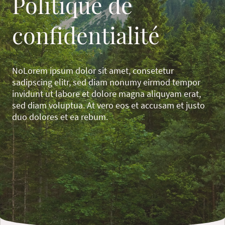
Politique de
confidentialité
NoLorem ipsum dolor sit amet, consetetur
sadipscing elitr, sed diam nonumy eirmod tempor
invidunt ut labore et dolore magna aliquyam erat,
sed diam voluptua. At vero eos et accusam et justo
duo dolores et ea rebum.